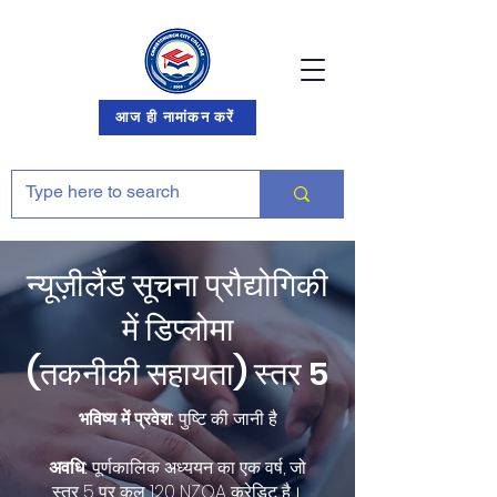
आज ही नामांकन करें
न्यूज़ीलैंड सूचना प्रौद्योगिकी
में डिप्लोमा
(तकनीकी सहायता) स्तर 5
भविष्य में प्रवेश:
पुष्टि की जानी है
अवधि:
पूर्णकालिक अध्ययन का एक वर्ष, जो
स्तर 5 पर कुल 120 NZQA क्रेडिट है।