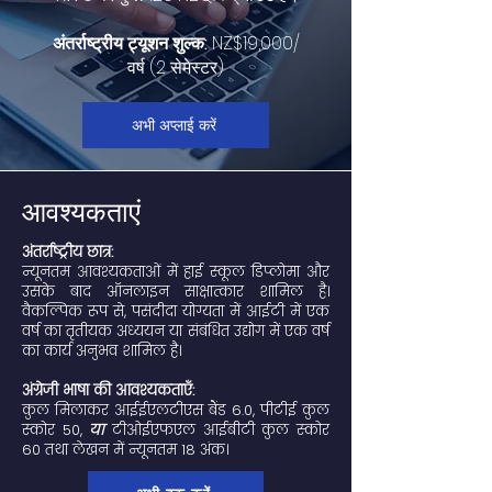
अंतर्राष्ट्रीय ट्यूशन शुल्क:
NZ$19,000/
वर्ष (2 सेमेस्टर)
अभी अप्लाई करें
आवश्यकताएं
अंतर्राष्ट्रीय छात्र:
न्यूनतम आवश्यकताओं में हाई स्कूल डिप्लोमा और
उसके बाद ऑनलाइन साक्षात्कार शामिल है।
वैकल्पिक रूप से, पसंदीदा योग्यता में आईटी में एक
वर्ष का तृतीयक अध्ययन या संबंधित उद्योग में एक वर्ष
का कार्य अनुभव शामिल है।
अंग्रेजी भाषा की आवश्यकताएँ:
कुल मिलाकर आईईएलटीएस बैंड 6.0, पीटीई कुल
स्कोर 50,
या
टीओईएफएल आईबीटी कुल स्कोर
60 तथा लेखन में न्यूनतम 18 अंक।