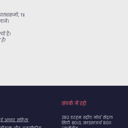
ठ्यक्रमों, TII
ानें।
 हैं।
है।
ं
संपर्क में रहो
282 डरहम स्ट्रीट नॉर्थ सेंट्रल
 आचार संहिता
सिटी 8013, क्राइस्टचर्च 8011