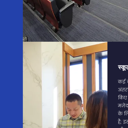
स्क
कई व
अंतर्
किए 
मज़े
के ल
है; इ