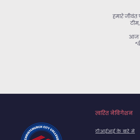
हमारे जीवंत प
टीम,
आज ह
*क
त्वरित नेविगेशन
टीआईआई के बारे में