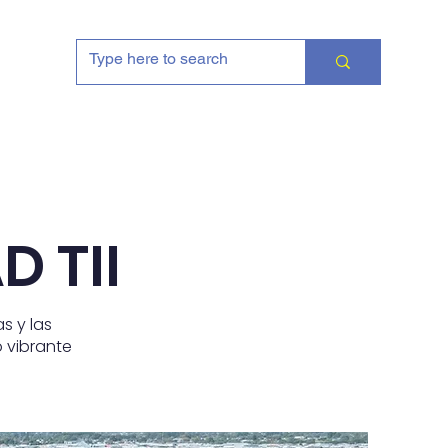
 vida en TII
Contacto
 TII
s y las
o vibrante