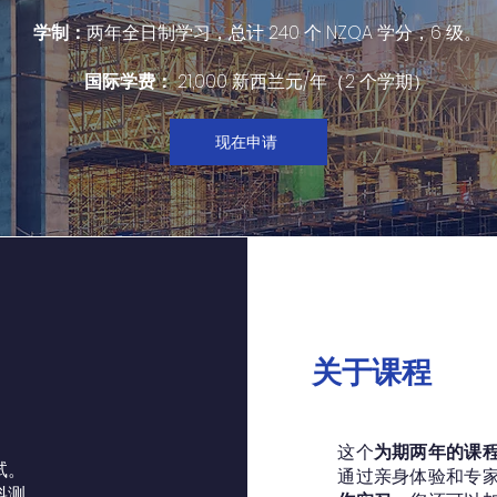
学制：
两年全日制学习，总计 240 个 NZQA 学分，6 级。
国际学费：
21,000 新西兰元/年（2 个学期）
现在申请
关于课程
这个
为期两年的课
试。
通过亲身体验和专
料测