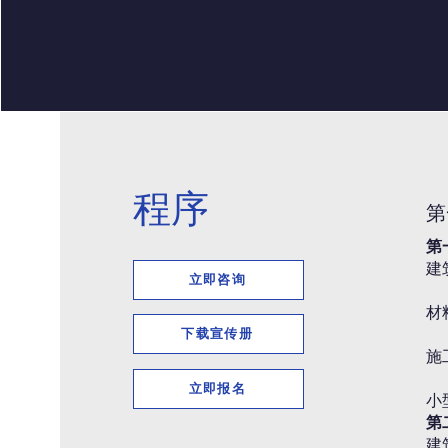
程序
第
第
建
立即咨询
材
下载宣传册
施
立即报名
小
第
建