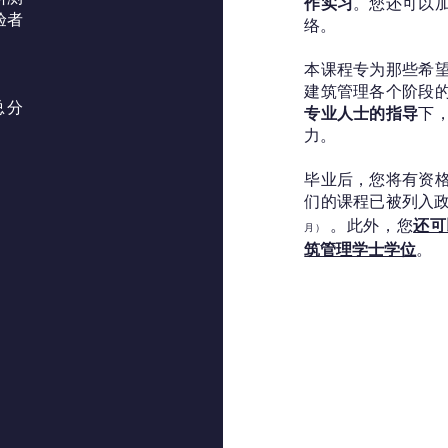
作实习
。您还可以
验者
络。
本课程专为那些希
建筑管理各个阶段
 总分
专业人士的指导
下
力。
毕业后，您将有资
们的课程已被列入
。此外，您
还可
月）
筑管理学士学位
。