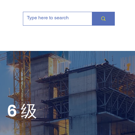
TII 生活
接触
6 级