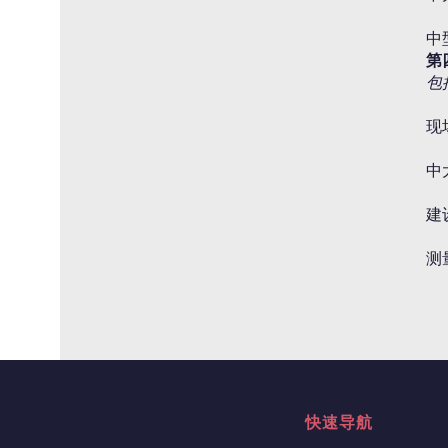
中
第
包
现
中
建
测
快速导航