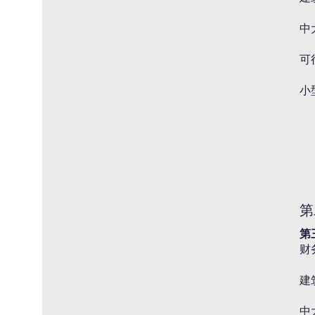
中
可
小
第
第
财
建
中